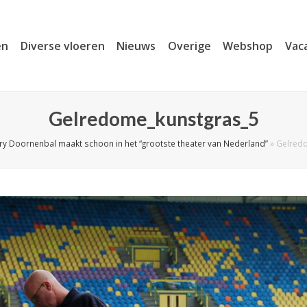
en
Diverse vloeren
Nieuws
Overige
Webshop
Vac
Gelredome_kunstgras_5
y Doornenbal maakt schoon in het “grootste theater van Nederland”
»
Gelred