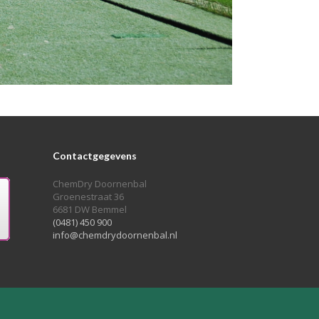
Contactgegevens
ChemDry Doornenbal
Groenestraat 36
6681 DW Bemmel
(0481) 450 900
info@chemdrydoornenbal.nl