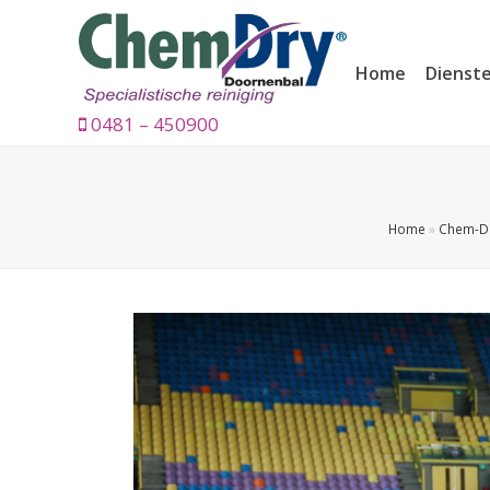
Home
Dienst
0481 – 450900
Home
»
Chem-Dr