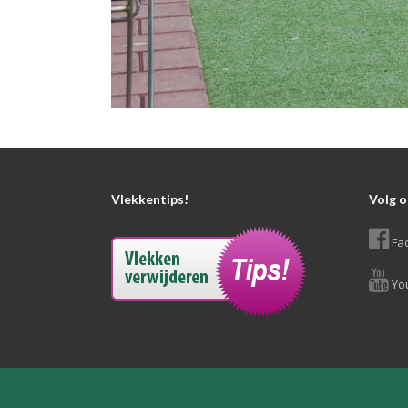
Vlekkentips!
Volg o
Fa
Yo