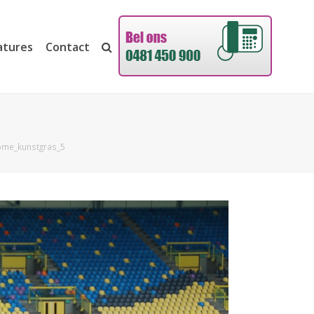
atures
Contact
ome_kunstgras_5