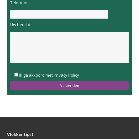
Telefoon
Uw bericht
Please
Ik ga akkoord met Privacy Policy
leave
this
field
empty.
Vlekkentips!