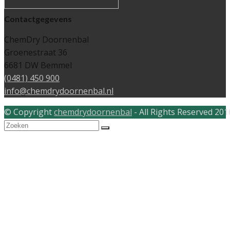
Contactgegevens
ChemDry Doornenbal
Groenestraat 36
6681 DW Bemmel
(0481) 450 900
info@chemdrydoornenbal.nl
© Copyright
chemdrydoornenbal
- All Rights Reserved 201