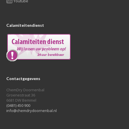
Youtube
Calamiteitendienst
Contactgegevens
ChemDry Doornenbal
Groenestraat 36
6681 DW Bemmel
(0481) 450 900
info@chemdrydoornenbal.nl