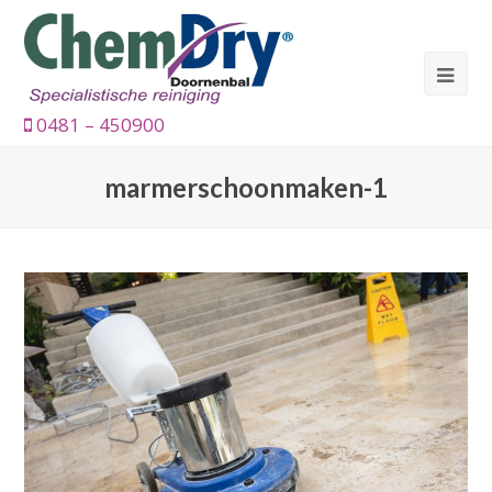
0481 – 450900
marmerschoonmaken-1