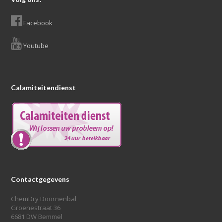
Facebook
Youtube
Calamiteitendienst
Contactgegevens
ChemDry Doornenbal
Groenestraat 36
6681 DW Bemmel