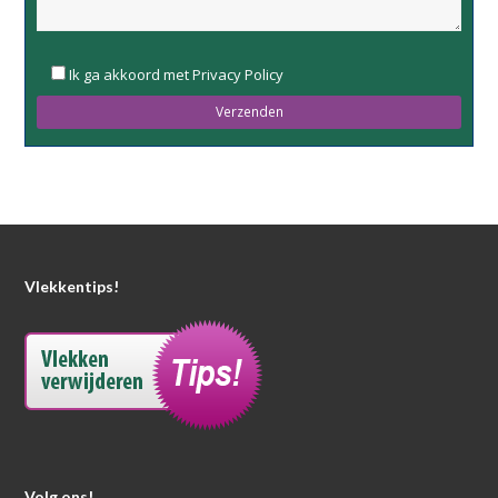
Please
Ik ga akkoord met Privacy Policy
leave
this
field
empty.
Vlekkentips!
Volg ons!