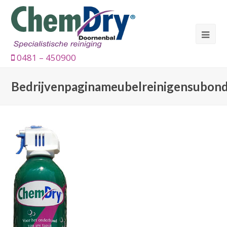
0481 – 450900
Bedrijvenpaginameubelreinigensubon