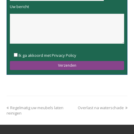
Uw bericht
Please
Ik ga akkoord met Privacy Policy
leave
this
field
empty.
Regelmatig uw meubels laten
Overlast na waterschade
reinigen