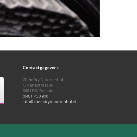
Contactgegevens
ChemDry Doornenbal
Groenestraat 36
6681 DW Bemmel
(0481) 450 900
info@chemdrydoornenbal.nl