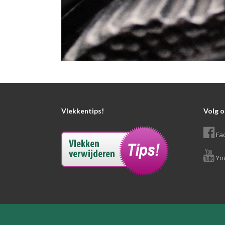
Vlekkentips!
Volg o
Fa
Yo