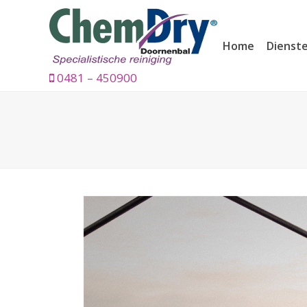
Home
Dienst
0481 – 450900