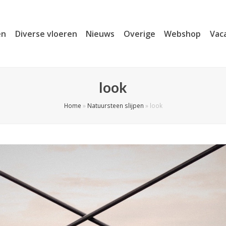
en
Diverse vloeren
Nieuws
Overige
Webshop
Vac
look
Home
»
Natuursteen slijpen
»
look