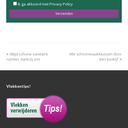
Ik ga akkoord met Privacy Policy
leave
this
field
empty.
Altijd schone sanitaire
Alle schoonmaakklussen door
ruimtes dankzij ons
één bedrijf
Vlekkentips!