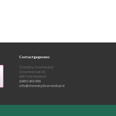
Contactgegevens
ChemDry Doornenbal
Groenestraat 36
6681 DW Bemmel
(0481) 450 900
info@chemdrydoornenbal.nl