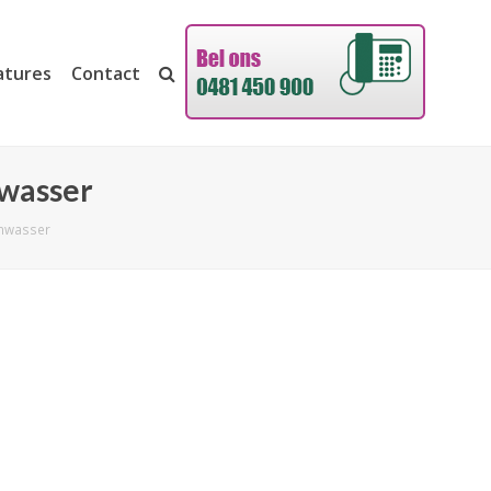
atures
Contact
nwasser
enwasser