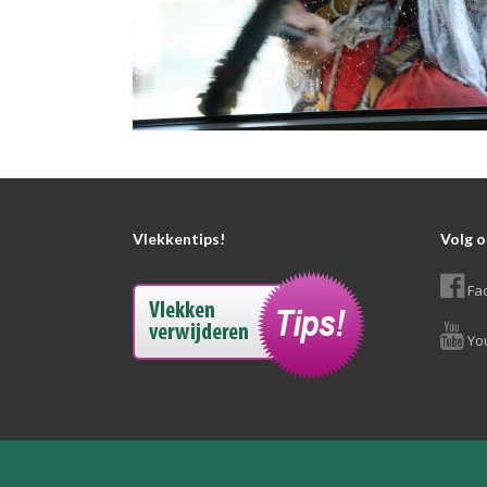
Vlekkentips!
Volg o
Fa
Yo