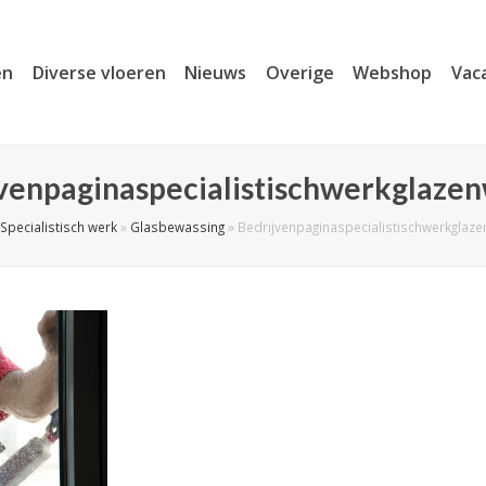
en
Diverse vloeren
Nieuws
Overige
Webshop
Vac
venpaginaspecialistischwerkglaze
Specialistisch werk
»
Glasbewassing
»
Bedrijvenpaginaspecialistischwerkglaz