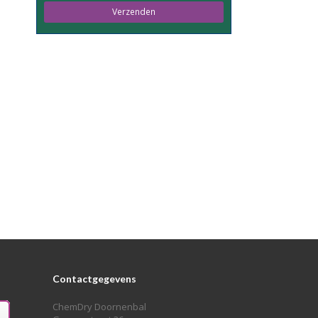
this
field
empty.
Contactgegevens
ChemDry Doornenbal