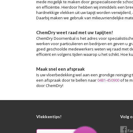
mede mogelijk te maken door gespecialiseerde schoonm
en efficiëntie. Hierdoor hebben wij inmiddels een br
hardnekkige vlekken uit uw tapijt worden verwijderd, 
Daarbij maken we gebruik van milieuvriendelijke mate
ChemDry weet raad met uw tapijten!
ChemDry Doornenbal is het adres voor specialistisc
werken voor particulieren en bedrijven en geven u 
goed geschoolde medewerkers weten wij raad met de
efficiënt en volgens tijden waarop u het schikt. Hoe ku
Maak snel een afspraak
Is uw vloerbedekking wel aan een grondige reiniging 
een afspraak door te bellen naar
0481-450900
of te m
door ChemDry!
Vlekkentips!
Volg o
Fa