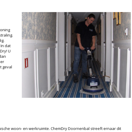
woning
traling.
ig.
In dat
Dry! U
 dan
ker
t geval
nische woon- en werkruimte. ChemDry Doornenbal streeft ernaar dit