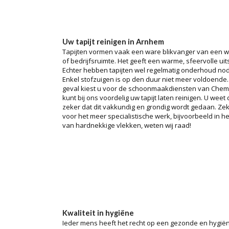
Uw tapijt reinigen in Arnhem
Tapijten vormen vaak een ware blikvanger van een 
of bedrijfsruimte. Het geeft een warme, sfeervolle uits
Echter hebben tapijten wel regelmatig onderhoud nod
Enkel stofzuigen is op den duur niet meer voldoende. 
geval kiest u voor de schoonmaakdiensten van Chem
kunt bij ons voordelig uw tapijt laten reinigen. U weet
zeker dat dit vakkundig en grondig wordt gedaan. Ze
voor het meer specialistische werk, bijvoorbeeld in he
van hardnekkige vlekken, weten wij raad!
Kwaliteit in hygiëne
Ieder mens heeft het recht op een gezonde en hygië