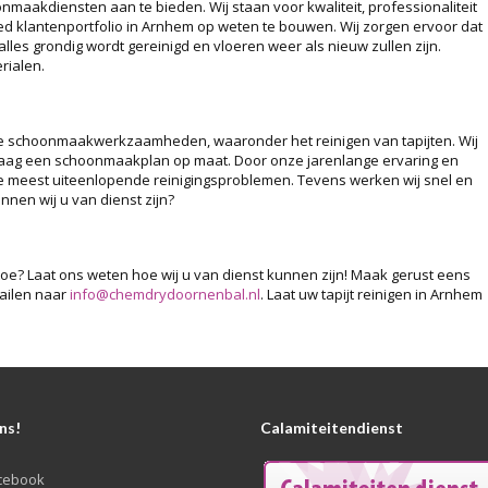
aakdiensten aan te bieden. Wij staan voor kwaliteit, professionaliteit
eed klantenportfolio in Arnhem op weten te bouwen. Wij zorgen ervoor dat
alles grondig wordt gereinigd en vloeren weer als nieuw zullen zijn.
rialen.
he schoonmaakwerkzaamheden, waaronder het reinigen van tapijten. Wij
graag een schoonmaakplan op maat. Door onze jarenlange ervaring en
 meest uiteenlopende reinigingsproblemen. Tevens werken wij snel en
nnen wij u van dienst zijn?
toe? Laat ons weten hoe wij u van dienst kunnen zijn! Maak gerust eens
ailen naar
info@chemdrydoornenbal.nl
. Laat uw tapijt reinigen in Arnhem
ns!
Calamiteitendienst
cebook