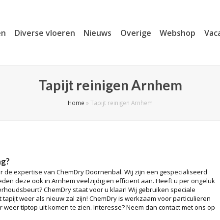
en
Diverse vloeren
Nieuws
Overige
Webshop
Vac
Tapijt reinigen Arnhem
Home
»
Tapijt reinigen Arnhem
ng?
oor de expertise van ChemDry Doornenbal. Wij zijn een gespecialiseerd
en deze ook in Arnhem veelzijdig en efficiënt aan. Heeft u per ongeluk
derhoudsbeurt? ChemDry staat voor u klaar! Wij gebruiken speciale
tapijt weer als nieuw zal zijn! ChemDry is werkzaam voor particulieren
er weer tiptop uit komen te zien. Interesse? Neem dan contact met ons op