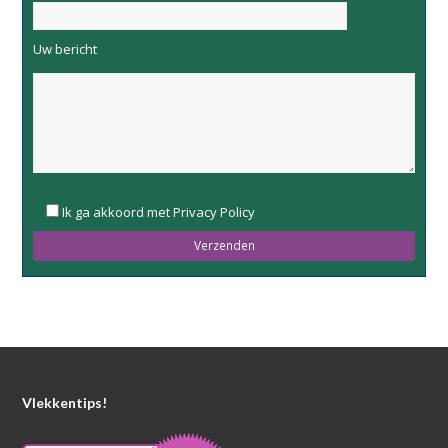
Uw bericht
Please
Ik ga akkoord met Privacy Policy
leave
this
field
empty.
Vlekkentips!