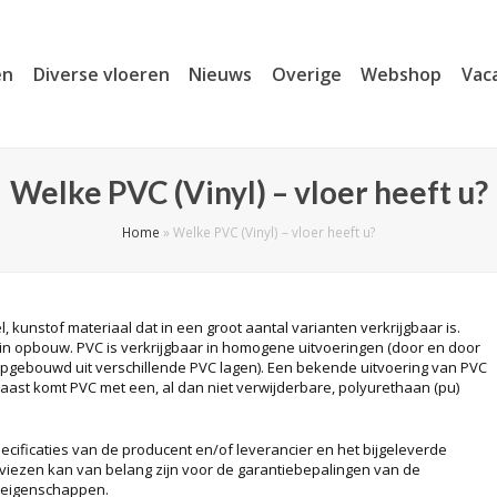
en
Diverse vloeren
Nieuws
Overige
Webshop
Vac
Welke PVC (Vinyl) – vloer heeft u?
Home
»
Welke PVC (Vinyl) – vloer heeft u?
l, kunstof materiaal dat in een groot aantal varianten verkrijgbaar is.
n in opbouw. PVC is verkrijgbaar in homogene uitvoeringen (door en door
(opgebouwd uit verschillende PVC lagen). Een bekende uitvoering van PVC
aast komt PVC met een, al dan niet verwijderbare, polyurethaan (pu)
ecificaties van de producent en/of leverancier en het bijgeleverde
ezen kan van belang zijn voor de garantiebepalingen van de
 eigenschappen.