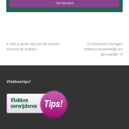
field
empty.
Het is weer tijd om de muren
Is chemisch reinigen
schoon te maken
milieuonvriendelijk en
gevaarlijk?
Vlekkentips!