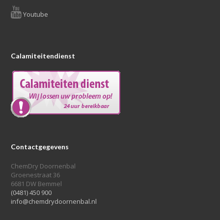
Youtube
Calamiteitendienst
Contactgegevens
ChemDry Doornenbal
Groenestraat 36
6681 DW Bemmel
(0481) 450 900
info@chemdrydoornenbal.nl