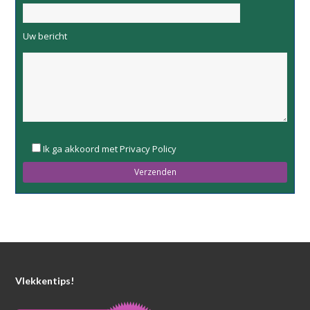
Uw bericht
Please
Ik ga akkoord met Privacy Policy
leave
this
field
empty.
Vlekkentips!