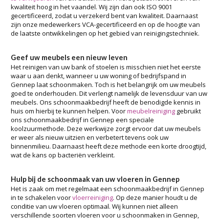
kwaliteit hoog in het vaandel. Wij zijn dan ook ISO 9001
gecertificeerd, zodat u verzekerd bent van kwaliteit. Daarnaast
zijn onze medewerkers VCA-gecertificeerd en op de hoogte van
de laatste ontwikkelingen op het gebied van reinigingstechniek.
Geef uw meubels een nieuw leven
Het reinigen van uw bank of stoelen is misschien niet het eerste
waar u aan denkt, wanneer u uw woning of bedrijfspand in
Gennep laat schoonmaken. Toch is het belangrijk om uw meubels
goed te onderhouden. Dit verlengt namelijk de levensduur van uw
meubels. Ons schoonmaakbedrijf heeft de benodigde kennis in
huis om hierbij te kunnen helpen. Voor
meubelreiniging
gebruikt
ons schoonmaakbedrijf in Gennep een speciale
koolzuurmethode. Deze werkwijze zorgt ervoor dat uw meubels
er weer als nieuw uitzien en verbetert tevens ook uw
binnenmilieu. Daarnaast heeft deze methode een korte droogtijd,
wat de kans op bacteriën verkleint.
Hulp bij de schoonmaak van uw vloeren in Gennep
Het is zaak om met regelmaat een schoonmaakbedrijf in Gennep
in te schakelen voor
vloerreiniging
. Op deze manier houdt u de
conditie van uw vloeren optimaal. Wij kunnen niet alleen
verschillende soorten vloeren voor u schoonmaken in Gennep,