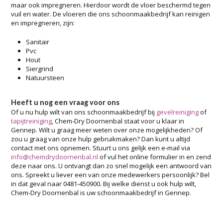
maar ook impregneren. Hierdoor wordt de vloer beschermd tegen
vuil en water. De vloeren die ons schoonmaakbedrijf kan reinigen
en impregneren, zijn:
Sanitair
Pvc
Hout
Siergrind
Natuursteen
Heeft u nog een vraag voor ons
Of u nu hulp wilt van ons schoonmaakbedrijf bij
gevelreiniging
of
tapijtreiniging
, Chem-Dry Doornenbal staat voor u klaar in
Gennep. Wilt u graag meer weten over onze mogelijkheden? Of
zou u graag van onze hulp gebruikmaken? Dan kunt u altijd
contact met ons opnemen. Stuurt u ons gelijk een e-mail via
info@chemdrydoornenbal.nl
of vul het online formulier in en zend
deze naar ons. U ontvangt dan zo snel mogelijk een antwoord van
ons. Spreekt u liever een van onze medewerkers persoonlijk? Bel
in dat geval naar 0481-450900. Bij welke dienst u ook hulp wilt,
Chem-Dry Doornenbal is uw schoonmaakbedrijf in Gennep.