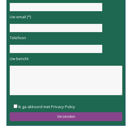
Uw email (*)
Telefoon
Uw bericht
Please
Ik ga akkoord met Privacy Policy
leave
this
field
empty.