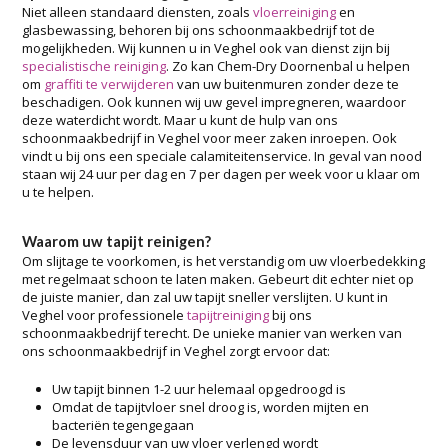
Niet alleen standaard diensten, zoals
vloerreiniging
en
glasbewassing, behoren bij ons schoonmaakbedrijf tot de
mogelijkheden. Wij kunnen u in Veghel ook van dienst zijn bij
specialistische reiniging
. Zo kan Chem-Dry Doornenbal u helpen
om
graffiti te verwijderen
van uw buitenmuren zonder deze te
beschadigen. Ook kunnen wij uw gevel impregneren, waardoor
deze waterdicht wordt. Maar u kunt de hulp van ons
schoonmaakbedrijf in Veghel voor meer zaken inroepen. Ook
vindt u bij ons een speciale calamiteitenservice. In geval van nood
staan wij 24 uur per dag en 7 per dagen per week voor u klaar om
u te helpen.
Waarom uw tapijt reinigen?
Om slijtage te voorkomen, is het verstandig om uw vloerbedekking
met regelmaat schoon te laten maken. Gebeurt dit echter niet op
de juiste manier, dan zal uw tapijt sneller verslijten. U kunt in
Veghel voor professionele
tapijtreiniging
bij ons
schoonmaakbedrijf terecht. De unieke manier van werken van
ons schoonmaakbedrijf in Veghel zorgt ervoor dat:
Uw tapijt binnen 1-2 uur helemaal opgedroogd is
Omdat de tapijtvloer snel droog is, worden mijten en
bacteriën tegengegaan
De levensduur van uw vloer verlengd wordt