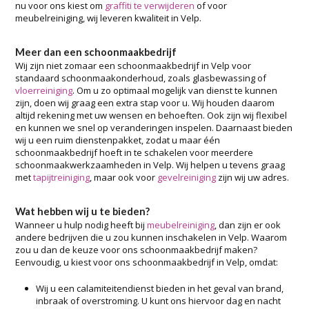
nu voor ons kiest om
graffiti te verwijderen
of voor
meubelreiniging, wij leveren kwaliteit in Velp.
Meer dan een schoonmaakbedrijf
Wij zijn niet zomaar een schoonmaakbedrijf in Velp voor
standaard schoonmaakonderhoud, zoals glasbewassing of
vloerreiniging
. Om u zo optimaal mogelijk van dienst te kunnen
zijn, doen wij graag een extra stap voor u. Wij houden daarom
altijd rekening met uw wensen en behoeften. Ook zijn wij flexibel
en kunnen we snel op veranderingen inspelen. Daarnaast bieden
wij u een ruim dienstenpakket, zodat u maar één
schoonmaakbedrijf hoeft in te schakelen voor meerdere
schoonmaakwerkzaamheden in Velp. Wij helpen u tevens graag
met
tapijtreiniging
, maar ook voor
gevelreiniging
zijn wij uw adres.
Wat hebben wij u te bieden?
Wanneer u hulp nodig heeft bij
meubelreiniging
, dan zijn er ook
andere bedrijven die u zou kunnen inschakelen in Velp. Waarom
zou u dan de keuze voor ons schoonmaakbedrijf maken?
Eenvoudig, u kiest voor ons schoonmaakbedrijf in Velp, omdat:
Wij u een calamiteitendienst bieden in het geval van brand,
inbraak of overstroming. U kunt ons hiervoor dag en nacht