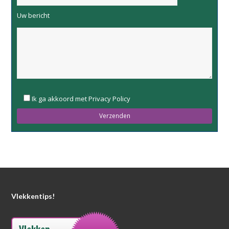
Uw bericht
Please
Ik ga akkoord met Privacy Policy
leave
this
field
empty.
Vlekkentips!