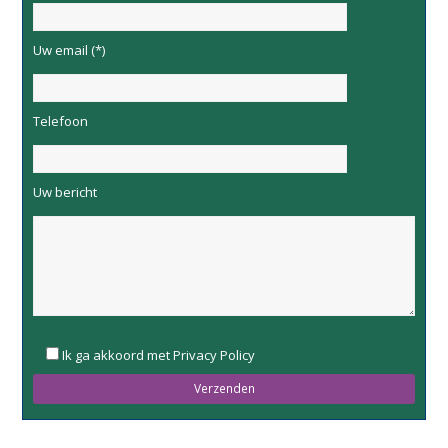
Uw email (*)
Telefoon
Uw bericht
Please
Ik ga akkoord met Privacy Policy
leave
this
field
empty.