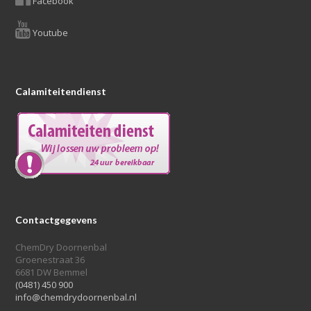
Facebook
Youtube
Calamiteitendienst
Contactgegevens
ChemDry Doornenbal
Groenestraat 36
6681 DW Bemmel
(0481) 450 900
info@chemdrydoornenbal.nl