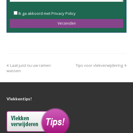
Please
Ik ga akkoord met Privacy Policy
leave
this
field
empty.
Laat juist nu uw ramen
Tips voor vlekverwijdering
wassen
Vlekkentips!