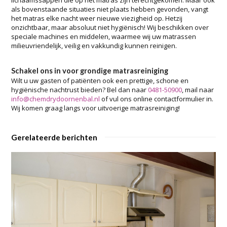
lichaamssappen die op het matras zijn terechtgekomen. Maar ook
als bovenstaande situaties niet plaats hebben gevonden, vangt
het matras elke nacht weer nieuwe viezigheid op. Hetzij
onzichtbaar, maar absoluut niet hygiënisch! Wij beschikken over
speciale machines en middelen, waarmee wij uw matrassen
milieuvriendelijk, veilig en vakkundig kunnen reinigen.
Schakel ons in voor grondige matrasreiniging
Wilt u uw gasten of patiënten ook een prettige, schone en
hygiënische nachtrust bieden? Bel dan naar
0481-50900
, mail naar
info@chemdrydoornenbal.nl
of vul ons online contactformulier in.
Wij komen graag langs voor uitvoerige matrasreiniging!
Gerelateerde berichten