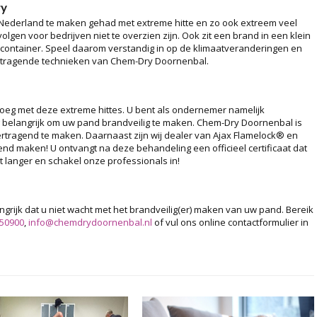
ry
 Nederland te maken gehad met extreme hitte en zo ook extreem veel
olgen voor bedrijven niet te overzien zijn. Ook zit een brand in een klein
n container. Speel daarom verstandig in op de klimaatveranderingen en
rtragende technieken van Chem-Dry Doornenbal.
oeg met deze extreme hittes. U bent als ondernemer namelijk
g belangrijk om uw pand brandveilig te maken. Chem-Dry Doornenbal is
ertragend te maken. Daarnaast zijn wij dealer van Ajax Flamelock® en
nd maken! U ontvangt na deze behandeling een officieel certificaat dat
 langer en schakel onze professionals in!
rijk dat u niet wacht met het brandveilig(er) maken van uw pand. Bereik
-50900
,
info@chemdrydoornenbal.nl
of vul ons online contactformulier in